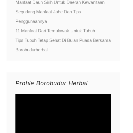
Manfaat Daun Sirih Untuk Daerah Kewanitaan
Segudang Manfaat Jahe Dan Tips
Penggunaannya
11 Manfaat Dari Temulawak Untuk Tubuh
Tips Tubuh Tetap Sehat Di Bulan Puasa Bersama
Borobudurherbal
Profile Borobudur Herbal
Video
Player